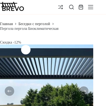
Перейти
к
Корзина
сути
Главная
Беседки с перголой
Пергола пергола Биоклиматическая
Скидка -12%