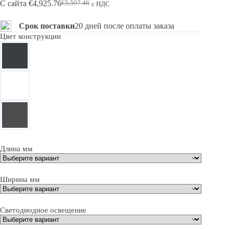
С сайта
€
4,925.76
€
5,597.46
с НДС
Первоначальная
Текущая
цена
цена:
составляла
€4,925.76.
Срок поставки
20 дней после оплаты заказа
€5,597.46.
Цвет конструкции
Длина мм
Ширина мм
Светодиодное освещение