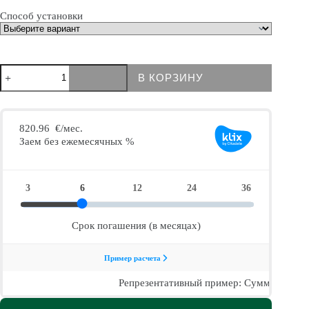
Способ установки
Количество
В КОРЗИНУ
товара
Pergola
pavėsinė
Bioclimatic