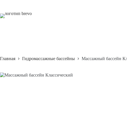
Перейти
к
сути
Главная
Гидромассажные бассейны
Массажный бассейн К