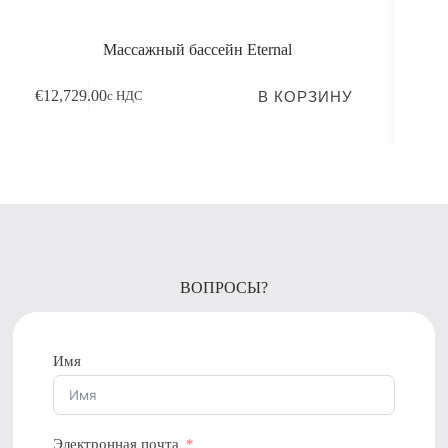
Массажный бассейн Eternal
В КОРЗИНУ
€
12,729.00
€
1
с НДС
ВОПРОСЫ?
Имя
Электронная почта