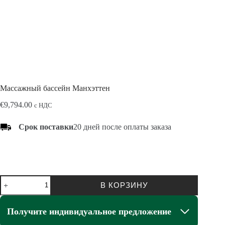
Массажный бассейн Манхэттен
€
9,794.00
с НДС
Срок поставки
20 дней после оплаты заказа
Количество
В КОРЗИНУ
товара
Masažinis
baseinas
Получите индивидуальное предложение
Manhattan