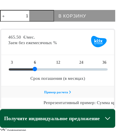
Количество
В КОРЗИНУ
товара
Pergola
pavėsinė
Royal
PRO
Получите индивидуальное предложение
Сравнение