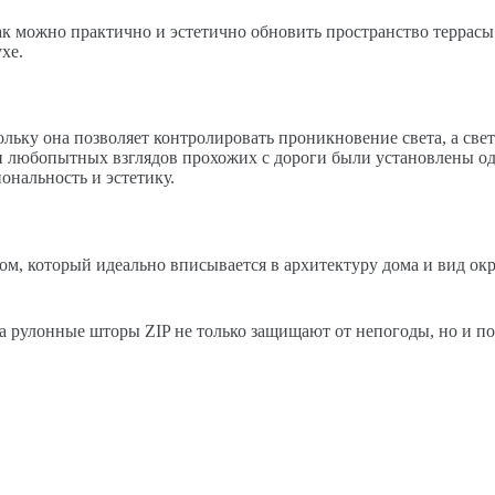
к можно практично и эстетично обновить пространство террасы. 
хе.
кольку она позволяет контролировать проникновение света, а св
а и любопытных взглядов прохожих с дороги были установлены од
нальность и эстетику.
м, который идеально вписывается в архитектуру дома и вид ок
а рулонные шторы ZIP не только защищают от непогоды, но и по