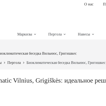
О нас
П
Маркизы
Пергола
Навесы
иоклиматическая беседка Вильнюс, Григишкес
ы
Пергола
Биоклиматическая беседка Вильнюс, Григишкес
atic Vilnius, Grigiškės: идеальное ре