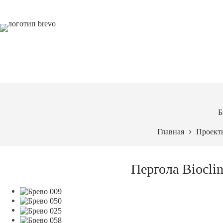
Перейти
к
сути
Б
Главная
Проект
Пергола Bioclim