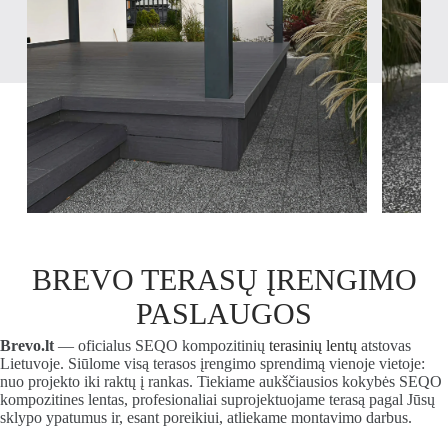
BREVO TERASŲ ĮRENGIMO
PASLAUGOS
Brevo.lt
— oficialus SEQO kompozitinių
terasinių lentų
atstovas
Lietuvoje. Siūlome visą terasos įrengimo sprendimą vienoje vietoje:
nuo projekto iki raktų į rankas. Tiekiame aukščiausios kokybės SEQO
kompozitines lentas, profesionaliai suprojektuojame terasą pagal Jūsų
sklypo ypatumus ir, esant poreikiui, atliekame montavimo darbus.