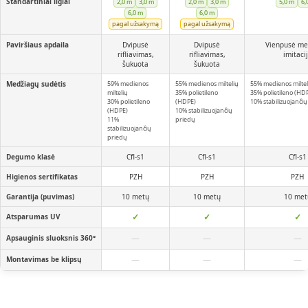
Standartiniai ilgiai
2,0 m
3,0 m
2,0 m
3,0 m
5,0 m
6,
6,0 m
6,0 m
pagal užsakymą
pagal užsakymą
Paviršiaus apdaila
Dvipusė
Dvipusė
Vienpusė me
rifliavimas,
rifliavimas,
imitaci
šukuota
šukuota
Medžiagų sudėtis
59% medienos
55% medienos miltelių
55% medienos miltel
miltelių
35% polietileno
35% polietileno (HD
30% polietileno
(HDPE)
10% stabilizuojanči
(HDPE)
10% stabilizuojančių
11%
priedų
stabilizuojančių
priedų
Degumo klasė
Cfl-s1
Cfl-s1
Cfl-s1
Higienos sertifikatas
PZH
PZH
PZH
Garantija (puvimas)
10 metų
10 metų
10 met
✓
✓
✓
Atsparumas UV
—
—
—
Apsauginis sluoksnis 360°
—
—
—
Montavimas be klipsų