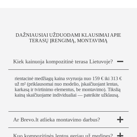
DAŽNIAUSIAI UŽDUODAMI KLAUSIMAI APIE
TERASŲ ĮRENGIMĄ, MONTAVIMĄ
Kiek kainuoja kompozitinė terasa Lietuvoje?
rientacinė medžiagų kaina svyruoja nuo 159 € iki 313 €
už m² (priklausomai nuo modelio, įskaičiuojant lentas,
karkasą ir tvirtinimo elementus, be montavimo). Tikslią
kainą skaičiuojame individualiai — pateikite užklausą.
Ar Brevo.lt atlieka montavimo darbus?
Kuo kompozitinės lentos geriau už medines?