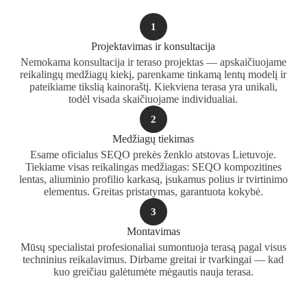
1
Projektavimas ir konsultacija
Nemokama konsultacija ir teraso projektas — apskaičiuojame
reikalingų medžiagų kiekį, parenkame tinkamą lentų modelį ir
pateikiame tikslią kainoraštį. Kiekviena terasa yra unikali,
todėl visada skaičiuojame individualiai.
2
Medžiagų tiekimas
Esame oficialus SEQO prekės ženklo atstovas Lietuvoje.
Tiekiame visas reikalingas medžiagas: SEQO kompozitines
lentas, aliuminio profilio karkasą, įsukamus polius ir tvirtinimo
elementus. Greitas pristatymas, garantuota kokybė.
3
Montavimas
Mūsų specialistai profesionaliai sumontuoja terasą pagal visus
techninius reikalavimus. Dirbame greitai ir tvarkingai — kad
kuo greičiau galėtumėte mėgautis nauja terasa.