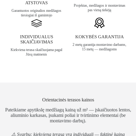
ATSTOVAS
Projektas, medžiagos ir montavimas
pas vieną tiekėją
Garantuotos originalios medžiagos
tiesiogiai iš gamintojo
INDIVIDUALUS
KOKYBĖS GARANTIJA
SKAIČIAVIMAS
2 metų garantija montavimo darbams,
15 metų — medžiagoms
Kiekviena terasa skaičiuojama pagal
Jūsų matmenis
Orientacinės terasos kainos
Pateikiame apytikslę medžiagų kainą už m² — įskaičiuotos lentos,
aliuminio karkasas, įsukami poliai ir tvirtinimo elementai (be
montavimo darbų).
⚠️ Svarbu: kiekviena terasa yra individuali — faktinė kaina