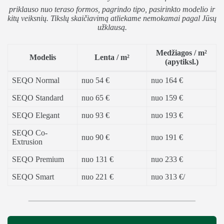
priklauso nuo teraso formos, pagrindo tipo, pasirinkto modelio ir
kitų veiksnių. Tikslų skaičiavimą atliekame nemokamai pagal Jūsų
užklausą.
Medžiagos / m²
Modelis
Lenta / m²
(apytiksl.)
SEQO Normal
nuo 54 €
nuo 164 €
SEQO Standard
nuo 65 €
nuo 159 €
SEQO Elegant
nuo 93 €
nuo 193 €
SEQO Co-
nuo 90 €
nuo 191 €
Extrusion
SEQO Premium
nuo 131 €
nuo 233 €
SEQO Smart
nuo 221 €
nuo 313 €/