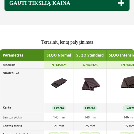
GAUTI TIKSLIĄ KAINĄ
Terasinių lentų palyginimas
Parametras
SEQO Normal
SEQO Standard
SEQO Intensi
Modelis
N-145H21
A-140H25
IN-146H
Nuotrauka
Karta
I karta
I karta
I kart
Lentos plotis
145 mm
140 mm
146 m
Lentos storis
21 mm
25 mm
25 m