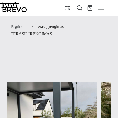
Pereiti
prie
Pirkinių
turinio
krepšelis
Pagrindinis
Terasų įrengimas
TERASŲ ĮRENGIMAS