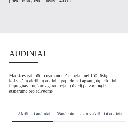
priekinio skydelio aukštis – 40 cm.
AUDINIAI
Markizės gali būti pagamintos iš daugiau nei 150 rūšių
kokybiškų akrilinių audinių, papildomai apsaugotų tefloniniu
impregnavimu, kuris garantuoja jų didelį patvarumą ir
atsparumą oro sąlygoms.
Akriliniai audiniai
Vandeniui atsparūs akriliniai audiniai