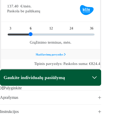
Jamaica
Gaukite individualų pasiūlymą
Palyginkite
Aprašymas
Instrukcijos