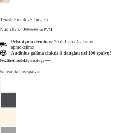
Terasinė markizė Jamaica
Nuo
€
824.40
€
915.83
su PVM
Pradinė
Dabartinė
kaina
kaina
Pristatymo terminas
: 20 d.d. po užsakymo
buvo:
yra:
apmokėjimo
€915.83.
€824.40.
Audinius galima rinktis iš daugiau nei 100 spalvų!
Peržiūrėti audeklų katalogą ⟶
Konstrukcijos spalva