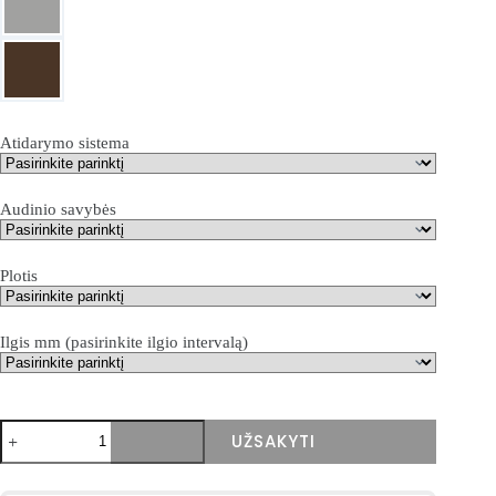
Atidarymo sistema
Audinio savybės
Plotis
Ilgis mm (pasirinkite ilgio intervalą)
produkto
UŽSAKYTI
kiekis:
Terasinė
markizė