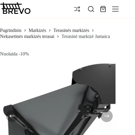
Pereiti
prie
Pirkinių
turinio
krepšelis
Pagrindinis
Markizės
Terasinės markizės
Nekasetinės markizės terasai
Terasinė markizė Jamaica
Nuolaida -10%