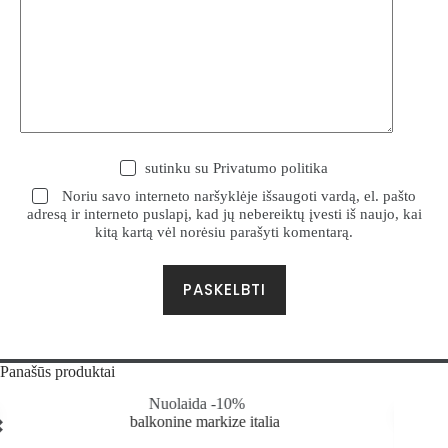
sutinku su
Privatumo politika
Noriu savo interneto naršyklėje išsaugoti vardą, el. pašto
adresą ir interneto puslapį, kad jų nebereiktų įvesti iš naujo, kai
kitą kartą vėl norėsiu parašyti komentarą.
PASKELBTI
Panašūs produktai
 -10%
Nuolaida -10%