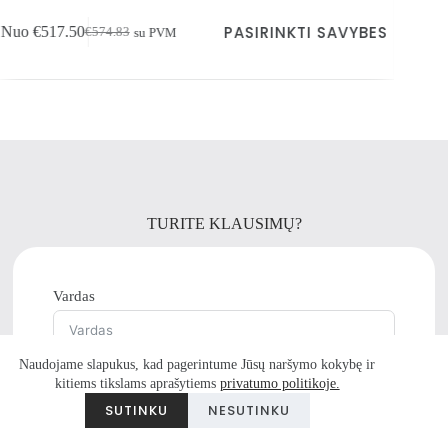
Šis
PASIRINKTI SAVYBES
PASIR
Nuo
€
824.40
€
915.83
su PVM
produktas
Pradinė
Dabartinė
turi
kaina
kaina
kelis
buvo:
yra:
variantus.
€915.83.
€824.40.
Variantus
galite
pasirinkti
gaminio
puslapyje
TURITE KLAUSIMŲ?
Vardas
Naudojame slapukus, kad pagerintume Jūsų naršymo kokybę ir
El.paštas
kitiems tikslams aprašytiems
privatumo politikoje.
Turite klausimų?
SUTINKU
NESUTINKU