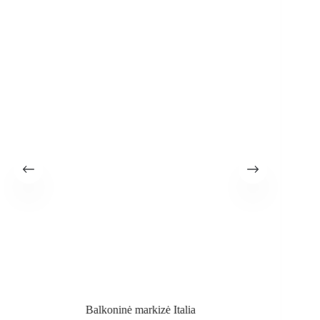
izė Italia
Terasinė markizė Austral