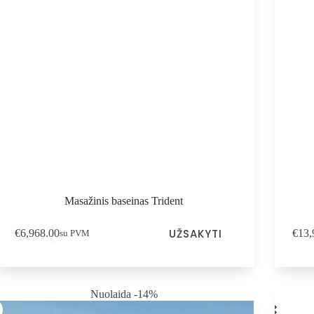
Masažinis baseinas Trident
UŽSAKYTI
€
6,968.00
€
13,
su PVM
Nuolaida -14%