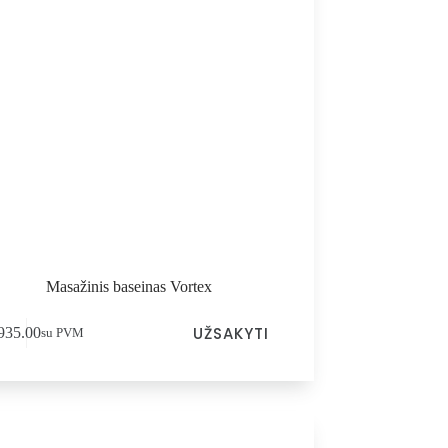
Masažinis baseinas Vortex
UŽSAKYTI
935.00
su PVM