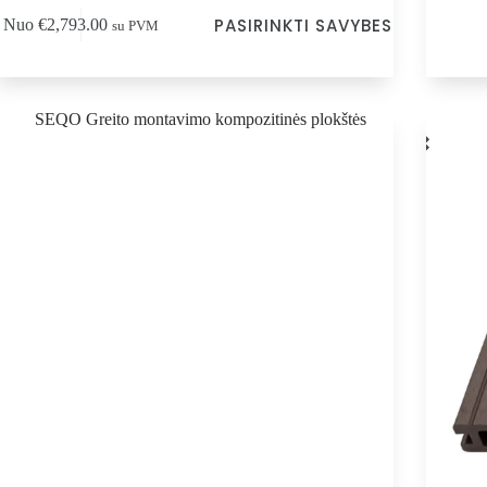
PASIRINKTI SAVYBES
Nuo
€
2,793.00
su PVM
duktas
s
iantus.
iantus
te
rinkti
inio
lapyje