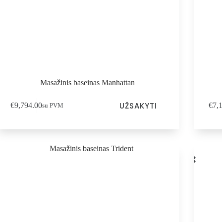
Masažinis baseinas Manhattan
UŽSAKYTI
€
9,794.00
€
7,
su PVM