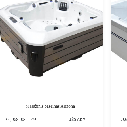
Masažinis baseinas Arizona
UŽSAKYTI
€
6,968.00
€
9,
su PVM