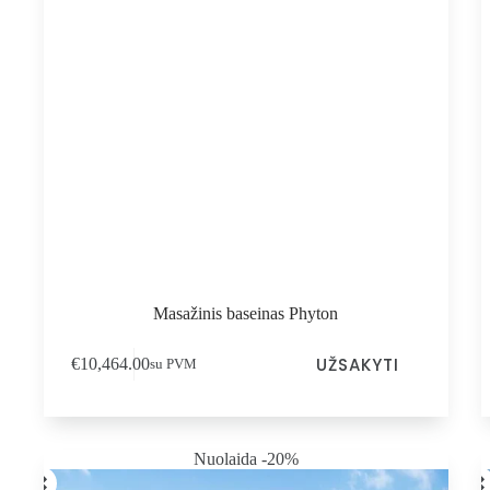
Masažinis baseinas Phyton
UŽSAKYTI
€
10,464.00
su PVM
Nuolaida -20%