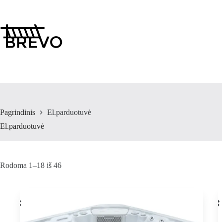
Pereiti
prie
turinio
Pagrindinis
El.parduotuvė
El.parduotuvė
Rodoma 1–18 iš 46