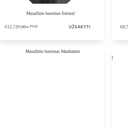
Masažinis baseinas Eternal
UŽSAKYTI
€
12,729.00
€
8,
su PVM