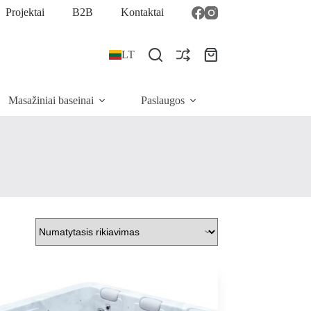
Projektai
B2B
Kontaktai
LT
Pirkinių
krepšelis
Masažiniai baseinai
Paslaugos