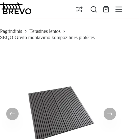
Pereiti
prie
Pirkinių
turinio
krepšelis
Pagrindinis
Terasinės lentos
SEQO Greito montavimo kompozitinės plokštės