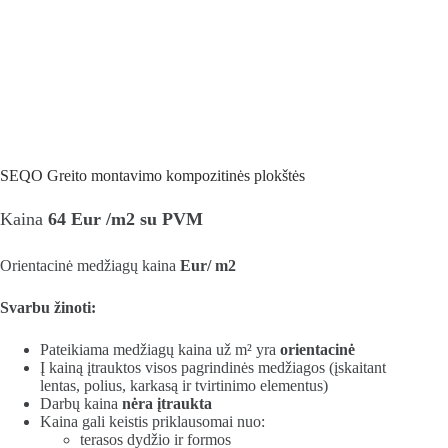
SEQO Greito montavimo kompozitinės plokštės
Kaina
64
Eur /m2
su PVM
Orientacinė medžiagų kaina
Eur/ m2
Svarbu žinoti:
Pateikiama medžiagų kaina už m² yra
orientacinė
Į kainą įtrauktos visos pagrindinės medžiagos (įskaitant
lentas, polius, karkasą ir tvirtinimo elementus)
Darbų kaina
nėra įtraukta
Kaina gali keistis priklausomai nuo:
terasos dydžio ir formos