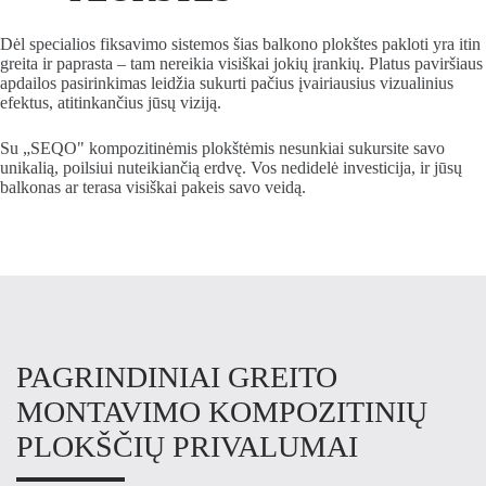
Dėl specialios fiksavimo sistemos šias balkono plokštes pakloti yra itin
greita ir paprasta – tam nereikia visiškai jokių įrankių. Platus paviršiaus
apdailos pasirinkimas leidžia sukurti pačius įvairiausius vizualinius
efektus, atitinkančius jūsų viziją.
Su „SEQO" kompozitinėmis plokštėmis nesunkiai sukursite savo
unikalią, poilsiui nuteikiančią erdvę. Vos nedidelė investicija, ir jūsų
balkonas ar terasa visiškai pakeis savo veidą.
PAGRINDINIAI GREITO
MONTAVIMO KOMPOZITINIŲ
PLOKŠČIŲ PRIVALUMAI