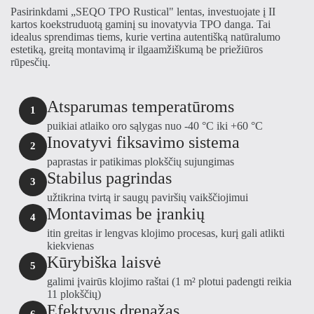
Pasirinkdami „SEQO TPO Rustical" lentas, investuojate į II
kartos koekstruduotą gaminį su inovatyvia TPO danga. Tai
idealus sprendimas tiems, kurie vertina autentišką natūralumo
estetiką, greitą montavimą ir ilgaamžiškumą be priežiūros
rūpesčių.
Atsparumas temperatūroms
1
puikiai atlaiko oro sąlygas nuo -40 °C iki +60 °C
Inovatyvi fiksavimo sistema
2
paprastas ir patikimas plokščių sujungimas
Stabilus pagrindas
3
užtikrina tvirtą ir saugų paviršių vaikščiojimui
Montavimas be įrankių
4
itin greitas ir lengvas klojimo procesas, kurį gali atlikti
kiekvienas
Kūrybiška laisvė
5
galimi įvairūs klojimo raštai (1 m² plotui padengti reikia
11 plokščių)
Efektyvus drenažas