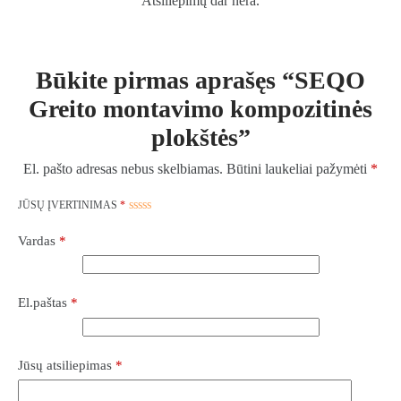
Atsiliepimų dar nėra.
Būkite pirmas aprašęs “SEQO
Greito montavimo kompozitinės
plokštės”
El. pašto adresas nebus skelbiamas.
Būtini laukeliai pažymėti
*
JŪSŲ ĮVERTINIMAS
*
Vardas
*
El.paštas
*
Jūsų atsiliepimas
*