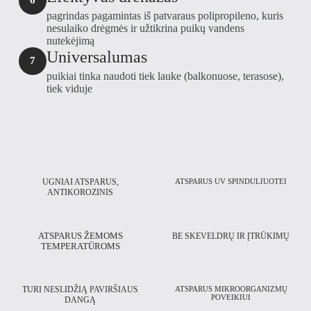
6
pagrindas pagamintas iš patvaraus polipropileno, kuris
nesulaiko drėgmės ir užtikrina puikų vandens
nutekėjimą
Universalumas
7
puikiai tinka naudoti tiek lauke (balkonuose, terasose),
tiek viduje
UGNIAI ATSPARUS,
ATSPARUS UV SPINDULIUOTEI
ANTIKOROZINIS
ATSPARUS ŽEMOMS
BE SKEVELDRŲ IR ĮTRŪKIMŲ
TEMPERATŪROMS
TURI NESLIDŽIĄ PAVIRŠIAUS
ATSPARUS MIKROORGANIZMŲ
POVEIKIUI
DANGĄ