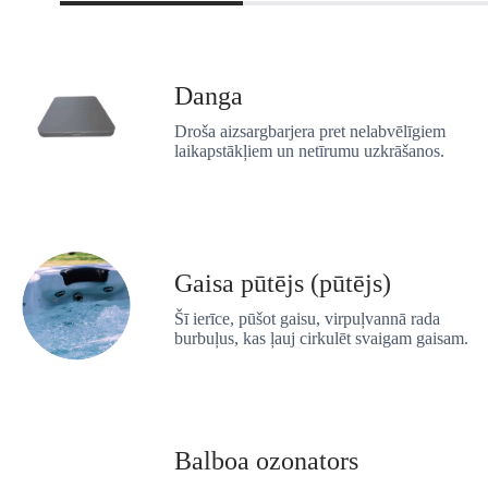
Danga
Droša aizsargbarjera pret nelabvēlīgiem
laikapstākļiem un netīrumu uzkrāšanos.
Gaisa pūtējs (pūtējs)
Šī ierīce, pūšot gaisu, virpuļvannā rada
burbuļus, kas ļauj cirkulēt svaigam gaisam.
Balboa ozonators