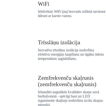
WiFi
Iebūvētais WiFi ļauj bezvadu režīmā savienot
tālruni ar karsto vannu.
Trīsslāņu izolācija
Inovatīva trīsslāņu izolācija nodrošina
efektīvu enerģijas taupīšanu un ilgāku ūdens
temperatūras saglabāšanu.
Zemfrekvenču skaļrunis
(zemfrekvenču skaļrunis)
Izbaudiet augstākās kvalitātes skaņu savā
burbuļvannā - spēcīgi basi un LED
izgaismotie skaļruņi nodrošina izcilu skaņas
pieredzi.