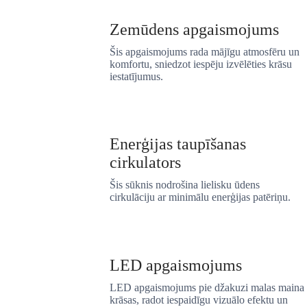
Zemūdens apgaismojums
Šis apgaismojums rada mājīgu atmosfēru un
komfortu, sniedzot iespēju izvēlēties krāsu
iestatījumus.
Enerģijas taupīšanas
cirkulators
Šis sūknis nodrošina lielisku ūdens
cirkulāciju ar minimālu enerģijas patēriņu.
LED apgaismojums
LED apgaismojums pie džakuzi malas maina
krāsas, radot iespaidīgu vizuālo efektu un