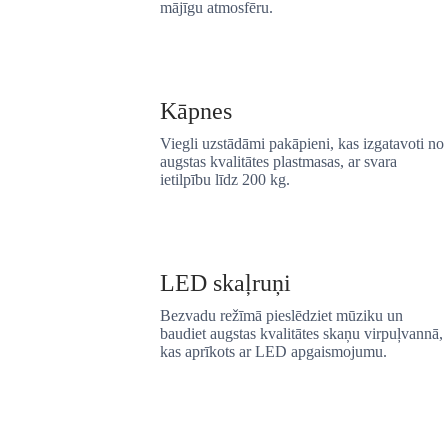
mājīgu atmosfēru.
Kāpnes
Viegli uzstādāmi pakāpieni, kas izgatavoti no
augstas kvalitātes plastmasas, ar svara
ietilpību līdz 200 kg.
LED skaļruņi
Bezvadu režīmā pieslēdziet mūziku un
baudiet augstas kvalitātes skaņu virpuļvannā,
kas aprīkots ar LED apgaismojumu.