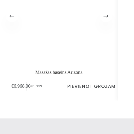
Masāžas baseins Arizona
PIEVIENOT GROZAM
€
6,968.00
€
9
ar PVN