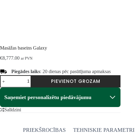
Masāžas baseins Galaxy
€
8,777.00
ar PVN
Piegādes laiks
: 20 dienas pēc pasūtījuma apmaksas
Masažinis
PIEVIENOT GROZAM
baseinas
Galaxy
daudzums
Saņemiet personalizētu piedāvājumu
Salīdzini
PRIEKŠROCĪBAS
TEHNISKIE PARAMETRI