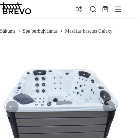
Pāriet
uz
Iepirkumu
saturu
grozs
Sākums
Spa burbuļvannas
Masāžas baseins Galaxy