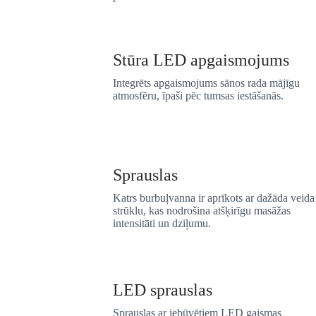
Stūra LED apgaismojums
Integrēts apgaismojums sānos rada mājīgu
atmosfēru, īpaši pēc tumsas iestāšanās.
Sprauslas
Katrs burbuļvanna ir aprīkots ar dažāda veida
strūklu, kas nodrošina atšķirīgu masāžas
intensitāti un dziļumu.
LED sprauslas
Sprauslas ar iebūvētiem LED gaismas