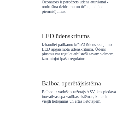
Ozonators ir paredzēts ūdens attīrīšanai -
nodrošina dzidrumu un tīrību, atdalot
piemaisījumus.
LED ūdenskritums
Izbaudiet patīkamo krītošā ūdens skaņu no
LED apgaismotā ūdenskrituma. Ūdens
plūsmu var regulēt atbilstoši savām vēlmēm,
izmantojot īpašu regulatoru.
Balboa operētājsistēma
Balboa ir vadošais ražotājs ASV, kas piedāvā
inovatīvas spa vadības sistēmas, kuras ir
viegli lietojamas un ērtas lietotājiem.