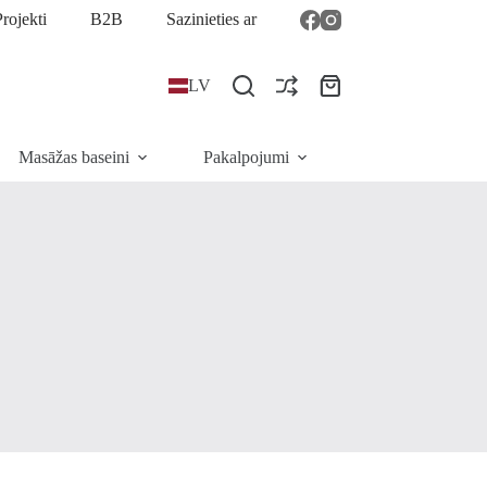
rojekti
B2B
Sazinieties ar
LV
Iepirkumu
grozs
Masāžas baseini
Pakalpojumi