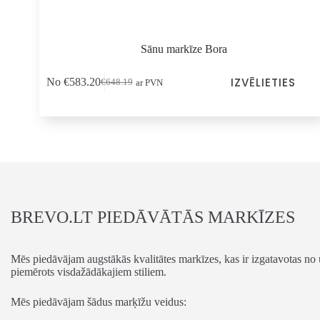
Sānu markīze Bora
Šim
IZVĒLIETIES
No
€
583.20
€
648.19
ar PVN
produktam
Sākotnējā
Pašreizējā
ir
cena
cena
vairāki
bija:
ir:
varianti.
€648.19.
€583.20.
Variantus
var
izvēlēties
produkta
lapā
BREVO.LT PIEDĀVĀTĀS MARKĪZES
Mēs piedāvājam augstākās kvalitātes markīzes, kas ir izgatavotas no 
piemērots visdažādākajiem stiliem.
Mēs piedāvājam šādus marķīžu veidus: