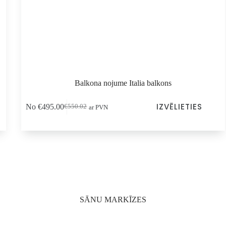
Balkona nojume Italia balkons
Šim
IZVĒLIETIES
No
€
495.00
€
550.02
ar PVN
produktam
Sākotnējā
Pašreizējā
ir
cena
cena
vairāki
bija:
ir:
varianti.
€550.02.
€495.00.
Variantus
var
izvēlēties
produkta
lapā
SĀNU MARKĪZES