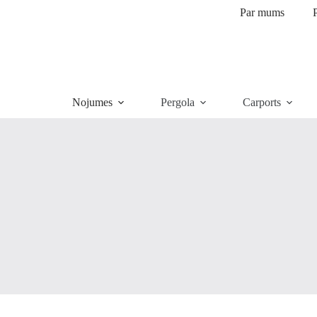
Par mums
P
Nojumes
Pergola
Carports