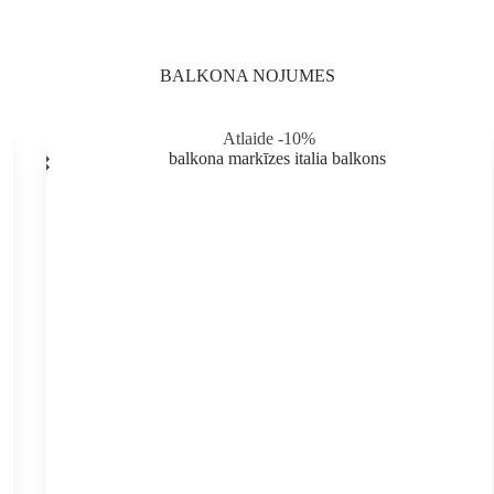
produkta
lapā
BALKONA NOJUMES
Atlaide -10%