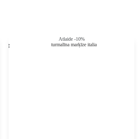
produkta
lapā
Atlaide -10%