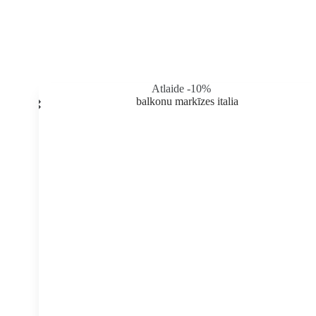
produkta
lapā
Atlaide -10%