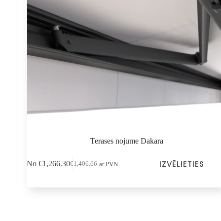
Terases nojume Dakara
Šim
IZVĒLIETIES
No
€
1,266.30
€
1,406.66
ar PVN
produktam
Sākotnējā
Pašreizējā
ir
cena
cena
vairāki
bija:
ir:
varianti.
€1,406.66.
€1,266.30.
Variantus
var
izvēlēties