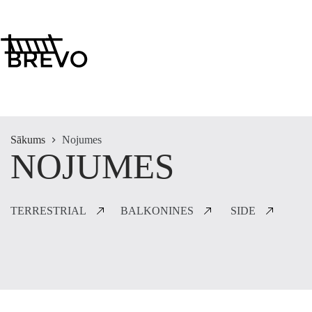
Pāriet
uz
saturu
Sākums
Nojumes
NOJUMES
TERRESTRIAL
BALKONINES
SIDE