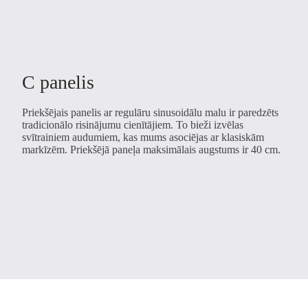
C panelis
Priekšējais panelis ar regulāru sinusoidālu malu ir paredzēts
tradicionālo risinājumu cienītājiem. To bieži izvēlas
svītrainiem audumiem, kas mums asociējas ar klasiskām
markīzēm. Priekšējā paneļa maksimālais augstums ir 40 cm.