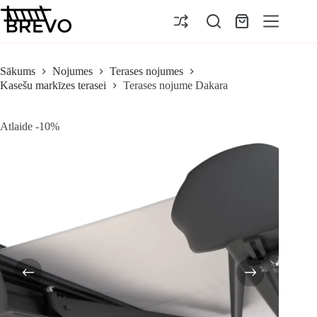
Pāriet
uz
Iepirkumu
saturu
grozs
Sākums
Nojumes
Terases nojumes
Kasešu markīzes terasei
Terases nojume Dakara
Atlaide -10%