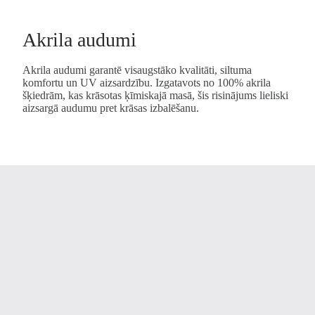
Akrila audumi
Akrila audumi garantē visaugstāko kvalitāti, siltuma
komfortu un UV aizsardzību. Izgatavots no 100% akrila
šķiedrām, kas krāsotas ķīmiskajā masā, šis risinājums lieliski
aizsargā audumu pret krāsas izbalēšanu.