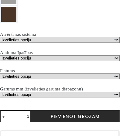
Atvēršanas sistēma
Auduma īpašības
Platums
Garums mm (izvēlieties garuma diapazonu)
Terasinė
PIEVIENOT GROZAM
markizė
Dakar
daudzums