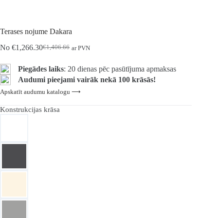
Terases nojume Dakara
No
€
1,266.30
€
1,406.66
ar PVN
Sākotnējā
Pašreizējā
cena
cena
bija:
ir:
Piegādes laiks
: 20 dienas pēc pasūtījuma apmaksas
€1,406.66.
€1,266.30.
Audumi pieejami vairāk nekā 100 krāsās!
Apskatīt audumu katalogu ⟶
Konstrukcijas krāsa