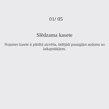
01
/
05
N
Slēdzama kasete
Nojumes kasete ir pilnībā aizvērta, tādējādi pasargājot audumu no
laikapstākļiem.
-