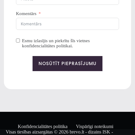
Komentārs
Esmu izlasījis un piekrītu šīs vietnes
konfidencialitātes politikai.
NOSŪTĪT PIEPRASĪJUMU
Konfidencialitātes politika
Vispārīgi noteikumi
Visas tiesības aizsargātas © 2026 brevo.lt - dizains
ISK -