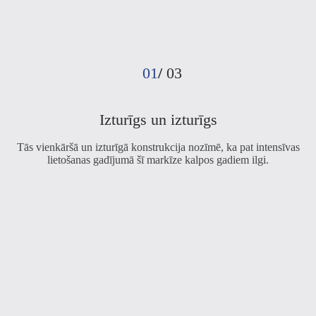
ķ
01
/
03
Izturīgs un izturīgs
Tās vienkāršā un izturīgā konstrukcija nozīmē, ka pat intensīvas
lietošanas gadījumā šī markīze kalpos gadiem ilgi.