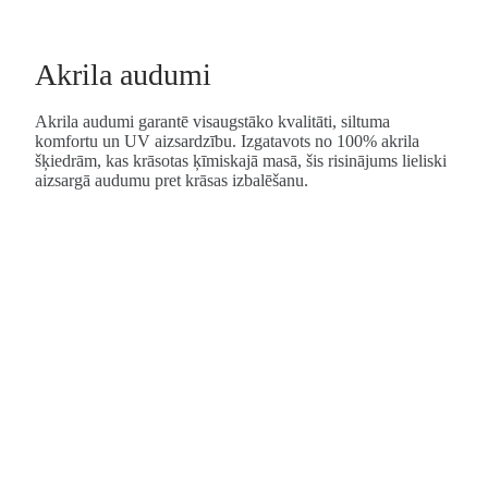
Akrila audumi
Akrila audumi garantē visaugstāko kvalitāti, siltuma
komfortu un UV aizsardzību. Izgatavots no 100% akrila
šķiedrām, kas krāsotas ķīmiskajā masā, šis risinājums lieliski
aizsargā audumu pret krāsas izbalēšanu.