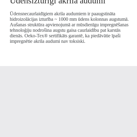
Ūdensizturīgi akrila audumi
Ūdensnecaurlaidīgiem akrila audumiem ir paaugstināta
hidroizolācijas izturība ~ 1000 mm ūdens kolonnas augstumā.
Aušanas struktūra apvienojumā ar mūsdienīgu impregnēšanas
tehnoloģiju nodrošina augstu gaisa caurlaidību pat karstās
dienās. Oeko-Tex® sertifikāts garantē, ka piedāvātie īpaši
impregnētie akrila audumi nav toksiski.