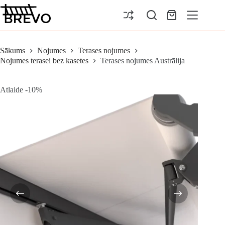
Pāriet
uz
Iepirkumu
saturu
grozs
Sākums
Nojumes
Terases nojumes
Nojumes terasei bez kasetes
Terases nojumes Austrālija
Atlaide -10%