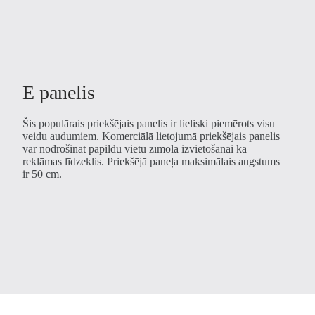
E panelis
Šis populārais priekšējais panelis ir lieliski piemērots visu
veidu audumiem. Komerciālā lietojumā priekšējais panelis
var nodrošināt papildu vietu zīmola izvietošanai kā
reklāmas līdzeklis. Priekšējā paneļa maksimālais augstums
ir 50 cm.