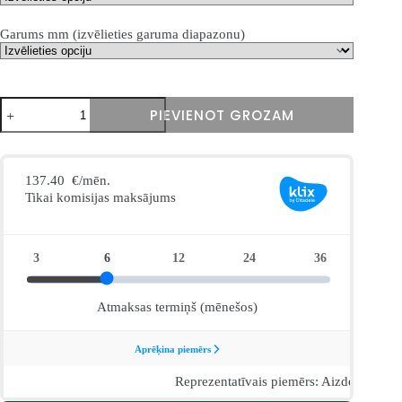
Garums mm (izvēlieties garuma diapazonu)
Terasinė
PIEVIENOT GROZAM
markizė
Australia
daudzums