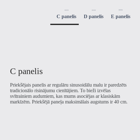
C panelis
D panelis
E panelis
C panelis
Priekšējais panelis ar regulāru sinusoidālu malu ir paredzēts
tradicionālo risinājumu cienītājiem. To bieži izvēlas
svītrainiem audumiem, kas mums asociējas ar klasiskām
markīzēm. Priekšējā paneļa maksimālais augstums ir 40 cm.