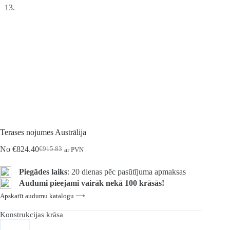
Terases nojumes Austrālija
No
€
824.40
€
915.83
ar PVN
Sākotnējā
Pašreizējā
cena
cena
bija:
ir:
Piegādes laiks
: 20 dienas pēc pasūtījuma apmaksas
€915.83.
€824.40.
Audumi pieejami vairāk nekā 100 krāsās!
Apskatīt audumu katalogu ⟶
Konstrukcijas krāsa