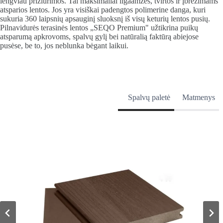
lengviau prižiūrimos. Tai maksimaliai ilgaamžės, tvirtos ir įbrėžimams
atsparios lentos. Jos yra visiškai padengtos polimerine danga, kuri
sukuria 360 laipsnių apsauginį sluoksnį iš visų keturių lentos pusių.
Pilnavidurės terasinės lentos „SEQO Premium" užtikrina puikų
atsparumą apkrovoms, spalvų gylį bei natūralią faktūrą abiejose
pusėse, be to, jos neblunka bėgant laikui.
Spalvų paletė
Matmenys