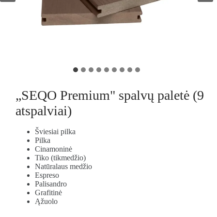
„SEQO Premium" spalvų paletė (9
atspalviai)
Šviesiai pilka
Pilka
Cinamoninė
Tiko (tikmedžio)
Natūralaus medžio
Espreso
Palisandro
Grafitinė
Ąžuolo