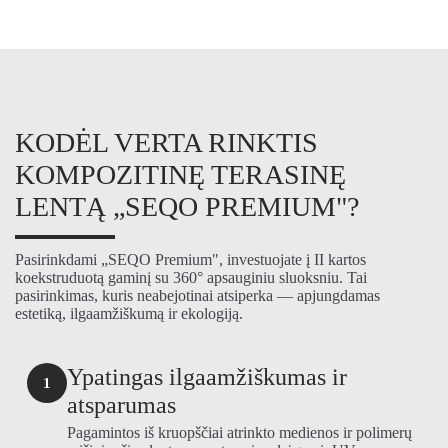
KODĖL VERTA RINKTIS
KOMPOZITINĘ TERASINĘ
LENTĄ „SEQO PREMIUM"?
Pasirinkdami „SEQO Premium", investuojate į II kartos
koekstruduotą gaminį su 360° apsauginiu sluoksniu. Tai
pasirinkimas, kuris neabejotinai atsiperka — apjungdamas
estetiką, ilgaamžiškumą ir ekologiją.
Ypatingas ilgaamžiškumas ir
1
atsparumas
Pagamintos iš kruopščiai atrinkto medienos ir polimerų