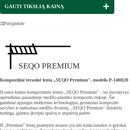
GAUTI TIKSLIĄ KAINĄ
Palyginkite
SEQO PREMIUM
Kompozitinė terasinė lenta „SEQO Premium", modelis P-140H20
II-osios kartos kompozitinės lentos „SEQO Premium" – tai inovatyvus
sprendimas pasaulinėje medžio-plastiko kompozito rinkoje. Šie
gaminiai apjungia modernias technologijas, geriausias kompozito
savybes ir natūralaus medžio išvaizdą. „SEQO Premium" išsiskiria
turtinga, gamtos įkvėpta spalvų ir atspalvių palete.
Iš „Premium" lentų pastatytos terasos yra itin funkcionalios ir gerokai