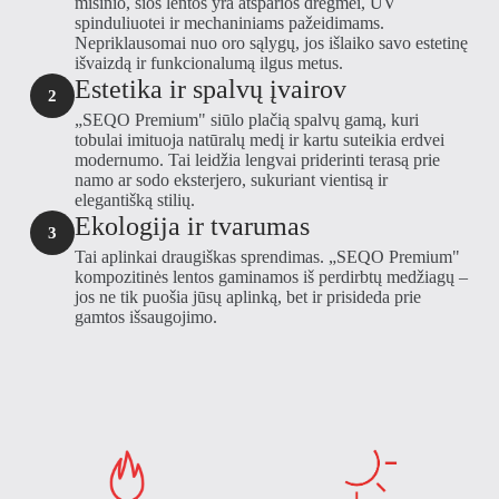
mišinio, šios lentos yra atsparios drėgmei, UV
spinduliuotei ir mechaniniams pažeidimams.
Nepriklausomai nuo oro sąlygų, jos išlaiko savo estetinę
išvaizdą ir funkcionalumą ilgus metus.
Estetika ir spalvų įvairov
2
„SEQO Premium" siūlo plačią spalvų gamą, kuri
tobulai imituoja natūralų medį ir kartu suteikia erdvei
modernumo. Tai leidžia lengvai priderinti terasą prie
namo ar sodo eksterjero, sukuriant vientisą ir
elegantišką stilių.
Ekologija ir tvarumas
3
Tai aplinkai draugiškas sprendimas. „SEQO Premium"
kompozitinės lentos gaminamos iš perdirbtų medžiagų –
jos ne tik puošia jūsų aplinką, bet ir prisideda prie
gamtos išsaugojimo.