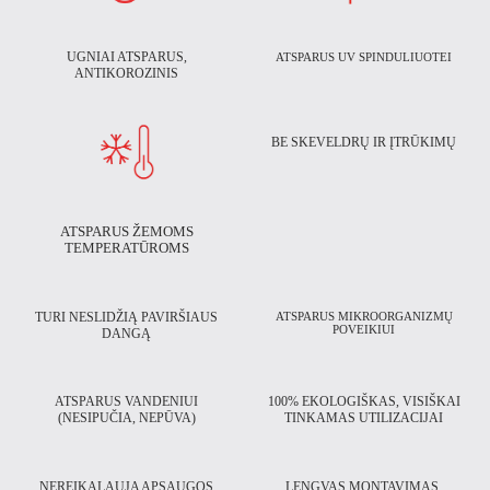
UGNIAI ATSPARUS,
ATSPARUS UV SPINDULIUOTEI
ANTIKOROZINIS
BE SKEVELDRŲ IR ĮTRŪKIMŲ
ATSPARUS ŽEMOMS
TEMPERATŪROMS
TURI NESLIDŽIĄ PAVIRŠIAUS
ATSPARUS MIKROORGANIZMŲ
POVEIKIUI
DANGĄ
ATSPARUS VANDENIUI
100% EKOLOGIŠKAS, VISIŠKAI
(NESIPUČIA, NEPŪVA)
TINKAMAS UTILIZACIJAI
NEREIKALAUJA APSAUGOS
LENGVAS MONTAVIMAS,