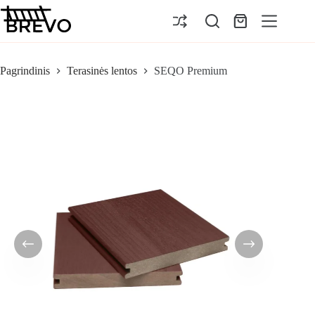
Pereiti
prie
Pirkinių
turinio
krepšelis
Pagrindinis
Terasinės lentos
SEQO Premium