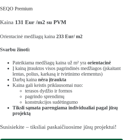
SEQO Premium
Kaina
131
Eur /m2
su PVM
Orientacinė medžiagų kaina
233 Eur/ m2
Svarbu žinoti:
Pateikiama medžiagų kaina už m² yra
orientacinė
Į kainą įtrauktos visos pagrindinės medžiagos (įskaitant
lentas, polius, karkasą ir tvirtinimo elementus)
Darbų kaina
nėra įtraukta
Kaina gali keistis priklausomai nuo:
terasos dydžio ir formos
pagrindo sprendimų
konstrukcijos sudėtingumo
Tiksli sąmata parengiama individualiai pagal jūsų
projektą
Susisiekite – tiksliai paskaičiuosime jūsų projektui!