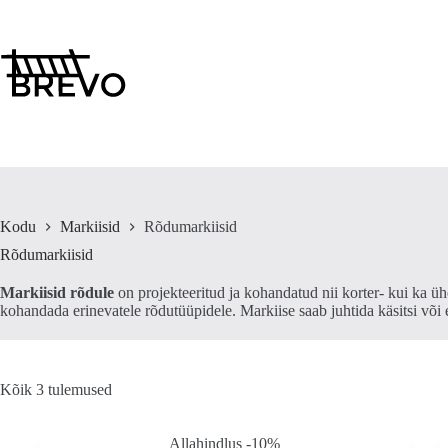
Skip
to
content
Kodu
Markiisid
Rõdumarkiisid
Rõdumarkiisid
Markiisid rõdule
on projekteeritud ja kohandatud nii korter- kui ka üh
kohandada erinevatele rõdutüüpidele. Markiise saab juhtida käsitsi või 
Kõik 3 tulemused
Allahindlus -10%