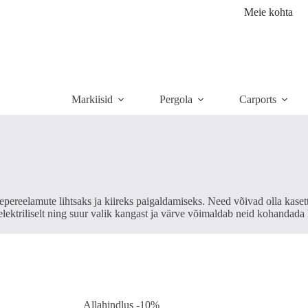
Meie kohta
Markiisid
Pergola
Carports
epereelamute lihtsaks ja kiireks paigaldamiseks. Need võivad olla kasett
elektriliselt ning suur valik kangast ja värve võimaldab neid kohandada
Allahindlus -10%