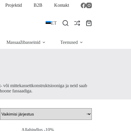
Projektid
B2B
Kontakt
ET
Ostukorv
Massaažibasseinid
Teenused
- või mittekassettkonstruktsiooniga ja neid saab
 hoone fassaadiga.
Allahindlus -10%