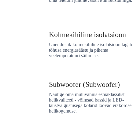
oma telefoni juhtmevabalt kümblustünniga.
Kolmekihiline isolatsioon
Uuenduslik kolmekihiline isolatsioon tagab
tõhusa energiasäästu ja pikema
veetemperatuuri säilimise.
Subwoofer (Subwoofer)
Nautige oma mullivannis esmaklassilist
helikvaliteeti - võimsad bassid ja LED-
taustvalgustusega kõlarid loovad erakordse
helikogemuse.