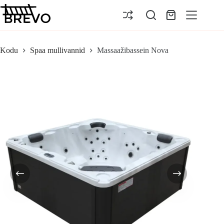
Skip
to
Ostukorv
content
Kodu
Spaa mullivannid
Massaažibassein Nova