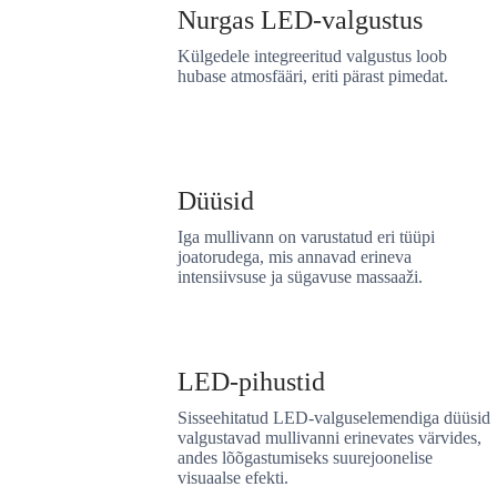
Nurgas LED-valgustus
Külgedele integreeritud valgustus loob
hubase atmosfääri, eriti pärast pimedat.
Düüsid
Iga mullivann on varustatud eri tüüpi
joatorudega, mis annavad erineva
intensiivsuse ja sügavuse massaaži.
LED-pihustid
Sisseehitatud LED-valguselemendiga düüsid
valgustavad mullivanni erinevates värvides,
andes lõõgastumiseks suurejoonelise
visuaalse efekti.