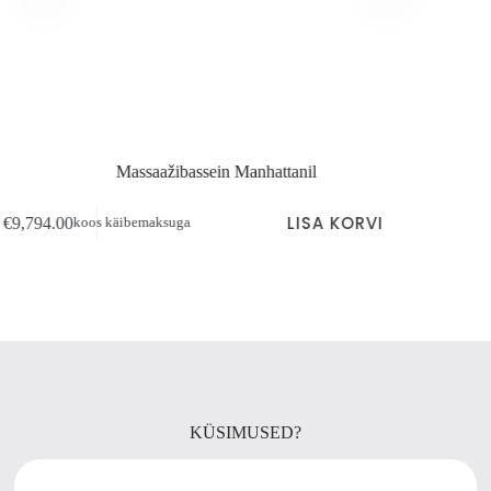
Massaažibassein Manhattanil
LISA KORVI
€
9,794.00
€
8,674.
koos käibemaksuga
KÜSIMUSED?