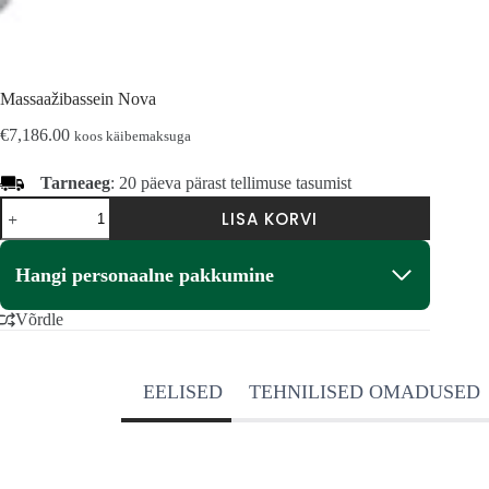
Massaažibassein Nova
€
7,186.00
koos käibemaksuga
Tarneaeg
: 20 päeva pärast tellimuse tasumist
Masažinis
LISA KORVI
baseinas
Nova
kogus
Hangi personaalne pakkumine
Võrdle
EELISED
TEHNILISED OMADUSED