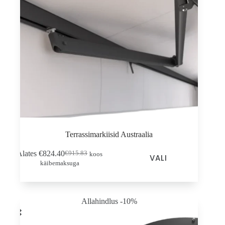
Terrassimarkiisid Austraalia
Sellel
Alates
€
824.40
€
915.83
koos
Esialgne
Praegune
VALI
tootel
käibemaksuga
hind
hind
on
oli:
on:
mitu
€915.83.
€824.40.
varianti.
Valikud
Allahindlus -10%
saab
valida
toote