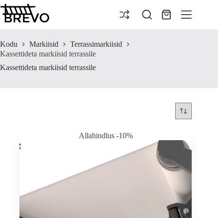
Skip
to
Ostukorv
content
Kodu
Markiisid
Terrassimarkiisid
Kassettideta markiisid terrassile
Kassettideta markiisid terrassile
Allahindlus -10%