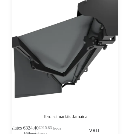
lehel
Terrassimarkiis Jamaica
Sellel
Alates
€
824.40
€
915.83
koos
Esialgne
Praegune
VALI
tootel
käibemaksuga