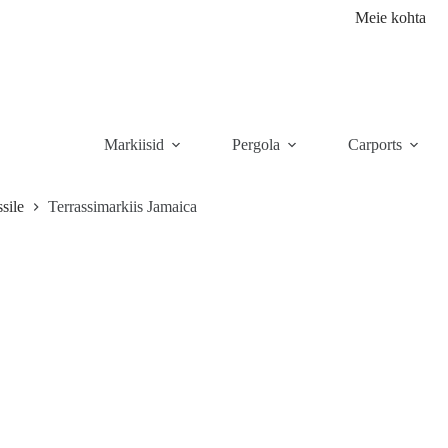
Meie kohta
Markiisid
Pergola
Carports
ssile
Terrassimarkiis Jamaica