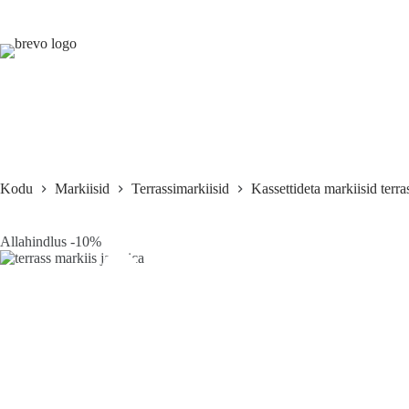
Skip
to
content
Kodu
Markiisid
Terrassimarkiisid
Kassettideta markiisid terra
Allahindlus -10%