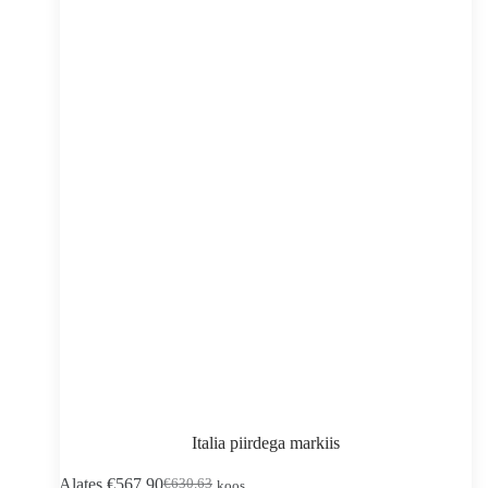
lehel
Italia piirdega markiis
Sellel
Alates
€
567.90
€
630.63
koos