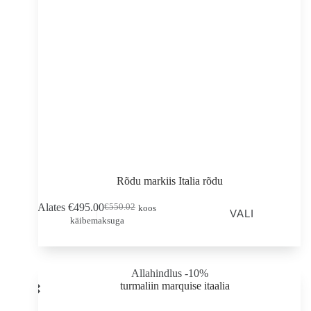
Rõdu markiis Italia rõdu
Sellel
Alates
€
495.00
€
550.02
koos
Esialgne
Praegune
VALI
tootel
käibemaksuga
hind
hind
on
oli:
on:
mitu
€550.02.
€495.00.
varianti.
Valikud
Allahindlus -10%
saab
valida
toote