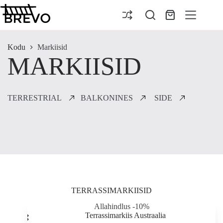
Skip
to
Ostukorv
content
Kodu
Markiisid
MARKIISID
TERRESTRIAL
BALKONINES
SIDE
TERRASSIMARKIISID
Allahindlus -10%