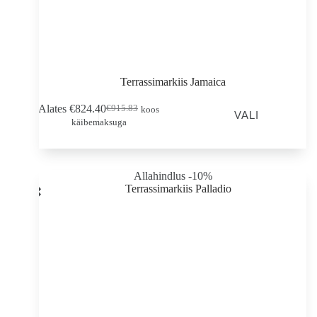
Terrassimarkiis Jamaica
Sellel
Alates
€
824.40
€
915.83
koos
Esialgne
Praegune
VALI
tootel
käibemaksuga
hind
hind
on
oli:
on:
mitu
€915.83.
€824.40.
varianti.
Valikud
Allahindlus -10%
saab
valida
toote
lehel