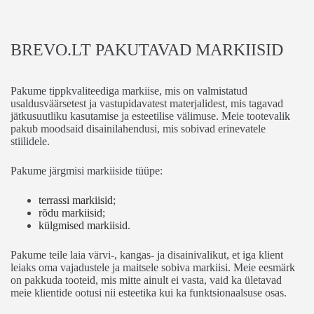
toote
lehel
BREVO.LT PAKUTAVAD MARKIISID
Pakume tippkvaliteediga markiise, mis on valmistatud
usaldusväärsetest ja vastupidavatest materjalidest, mis tagavad
jätkusuutliku kasutamise ja esteetilise välimuse. Meie tootevalik
pakub moodsaid disainilahendusi, mis sobivad erinevatele
stiilidele.
Pakume järgmisi markiiside tüüpe:
terrassi markiisid
;
rõdu markiisid
;
külgmised markiisid
.
Pakume teile laia värvi-, kangas- ja disainivalikut, et iga klient
leiaks oma vajadustele ja maitsele sobiva markiisi. Meie eesmärk
on pakkuda tooteid, mis mitte ainult ei vasta, vaid ka ületavad
meie klientide ootusi nii esteetika kui ka funktsionaalsuse osas.