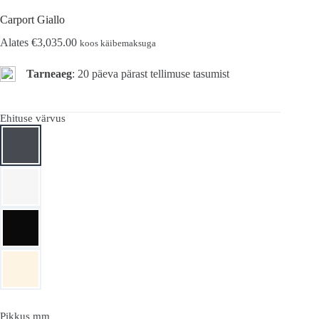
Carport Giallo
Alates
€
3,035.00
koos käibemaksuga
Tarneaeg
: 20 päeva pärast tellimuse tasumist
Ehituse värvus
Pikkus mm