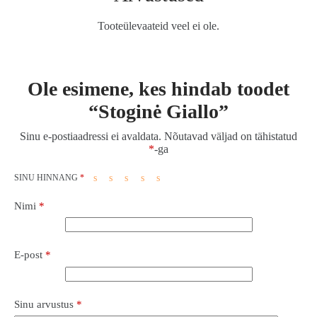
Tooteülevaateid veel ei ole.
Ole esimene, kes hindab toodet
“Stoginė Giallo”
Sinu e-postiaadressi ei avaldata.
Nõutavad väljad on tähistatud
*
-ga
SINU HINNANG
*
Nimi
*
E-post
*
Sinu arvustus
*