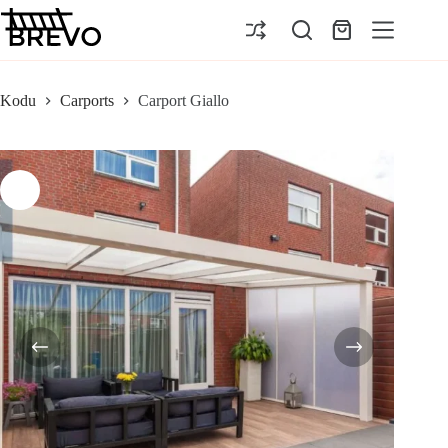
Skip
to
Ostukorv
content
Kodu
Carports
Carport Giallo