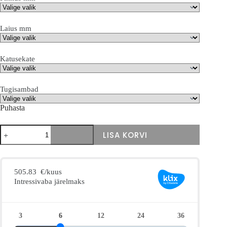
Laius mm
Katusekate
Tugisambad
Puhasta
Stoginė
LISA KORVI
Giallo
kogus