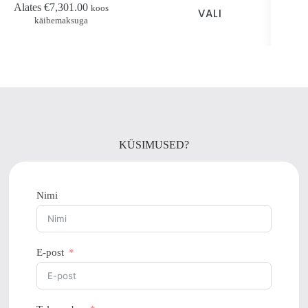
llel
Sellel
Alates
€
7,301.00
Alate
koos
VALI
otel
tootel
käibemaksuga
on
tu
mitu
rianti.
varianti.
likud
Valikud
ab
saab
lida
valida
ote
toote
hel
lehel
KÜSIMUSED?
Nimi
E-post