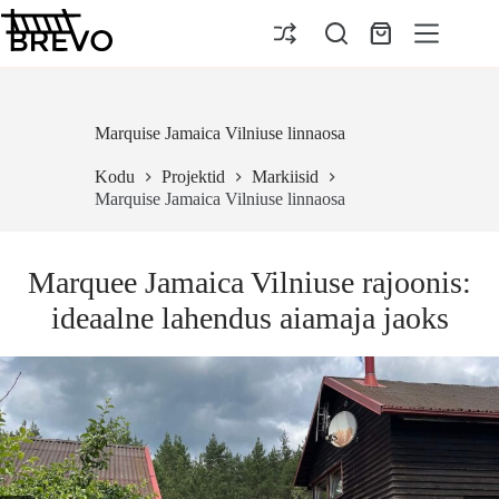
Skip
to
Ostukorv
content
Marquise Jamaica Vilniuse linnaosa
Kodu
Projektid
Markiisid
Marquise Jamaica Vilniuse linnaosa
Marquee Jamaica Vilniuse rajoonis:
ideaalne lahendus aiamaja jaoks