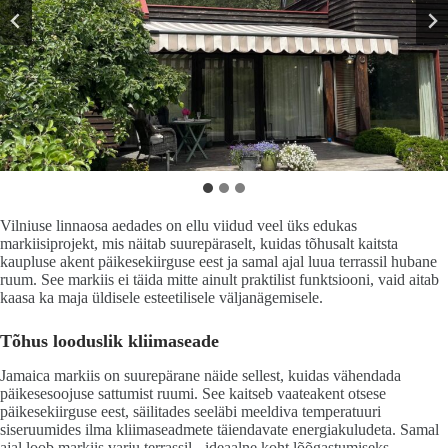
Vilniuse linnaosa aedades on ellu viidud veel üks edukas
markiisiprojekt, mis näitab suurepäraselt, kuidas tõhusalt kaitsta
kaupluse akent päikesekiirguse eest ja samal ajal luua terrassil hubane
ruum. See markiis ei täida mitte ainult praktilist funktsiooni, vaid aitab
kaasa ka maja üldisele esteetilisele väljanägemisele.
Tõhus looduslik kliimaseade
Jamaica markiis on suurepärane näide sellest, kuidas vähendada
päikesesoojuse sattumist ruumi. See kaitseb vaateakent otsese
päikesekiirguse eest, säilitades seeläbi meeldiva temperatuuri
siseruumides ilma kliimaseadmete täiendavate energiakuludeta. Samal
ajal loob markiis varju terrassil - ideaalne koht lõõgastumiseks.