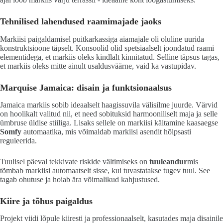
Tehnilised lahendused raamimajade jaoks
Markiisi paigaldamisel puitkarkassiga aiamajale oli oluline uurida
konstruktsioone täpselt. Konsoolid olid spetsiaalselt joondatud raami
elementidega, et markiis oleks kindlalt kinnitatud. Selline täpsus tagas,
et markiis oleks mitte ainult usaldusväärne, vaid ka vastupidav.
Marquise Jamaica: disain ja funktsionaalsus
Jamaica markiis sobib ideaalselt haagissuvila välisilme juurde. Värvid
on hoolikalt valitud nii, et need sobituksid harmooniliselt maja ja selle
ümbruse üldise stiiliga. Lisaks sellele on markiisi käitamine kaasaegse
Somfy
automaatika, mis võimaldab markiisi asendit hõlpsasti
reguleerida.
Tuulisel päeval tekkivate riskide vältimiseks on
tuuleandur
mis
tõmbab markiisi automaatselt sisse, kui tuvastatakse tugev tuul. See
tagab ohutuse ja hoiab ära võimalikud kahjustused.
Kiire ja tõhus paigaldus
Projekt viidi lõpule kiiresti ja professionaalselt, kasutades maja disainile