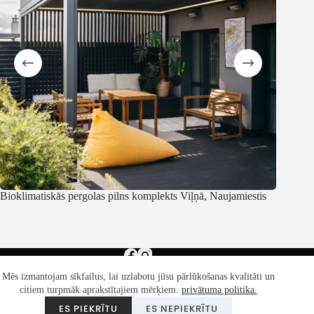
Bioklimatiskās pergolas pilns komplekts Viļņā, Naujamiestis
Pergola
Mēs izmantojam sīkfailus, lai uzlabotu jūsu pārlūkošanas kvalitāti un
citiem turpmāk aprakstītajiem mērķiem.
privātuma politika.
Konfidencialitātes politika
Vispārīgi noteikumi
ES PIEKRĪTU
ES NEPIEKRĪTU