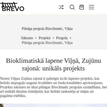
Pāriet
uz
Iepirkumu
saturu
grozs
Pilnīga pergola Bioclimatic, Viļņa
Sākums
Projekti
Pergola
Pilnīga pergola Bioclimatic, Viļņa
Bioklimatiskā lapene Viļņā, Zujūnu
rajonā: unikāls projekts
Nesen Viļņas Zujūnu rajonā ir pabeigts izcils lapenes projekts, kas
lieliski atspoguļo augstas kvalitātes un funkcionalitātes apvienojumu.
Projektu raksturo ne tikai pilnīgas Bioclimatic pergolas uzstādīšana, bet
arī unikāli dizaina risinājumi, kas lieliski saskanēja ar mājas un
pagalma estētiku.