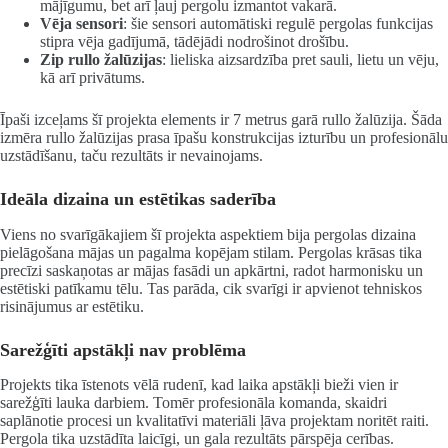
mājīgumu, bet arī ļauj pergolu izmantot vakarā.
Vēja sensori
: šie sensori automātiski regulē pergolas funkcijas
stipra vēja gadījumā, tādējādi nodrošinot drošību.
Zip rullo žalūzijas
: lieliska aizsardzība pret sauli, lietu un vēju,
kā arī privātums.
Īpaši izceļams šī projekta elements ir 7 metrus garā rullo žalūzija. Šāda
izmēra rullo žalūzijas prasa īpašu konstrukcijas izturību un profesionālu
uzstādīšanu, taču rezultāts ir nevainojams.
Ideāla dizaina un estētikas saderība
Viens no svarīgākajiem šī projekta aspektiem bija pergolas dizaina
pielāgošana mājas un pagalma kopējam stilam. Pergolas krāsas tika
precīzi saskaņotas ar mājas fasādi un apkārtni, radot harmonisku un
estētiski patīkamu tēlu. Tas parāda, cik svarīgi ir apvienot tehniskos
risinājumus ar estētiku.
Sarežģīti apstākļi nav problēma
Projekts tika īstenots vēlā rudenī, kad laika apstākļi bieži vien ir
sarežģīti lauka darbiem. Tomēr profesionāla komanda, skaidri
saplānotie procesi un kvalitatīvi materiāli ļāva projektam noritēt raiti.
Pergola tika uzstādīta laicīgi, un gala rezultāts pārspēja cerības.