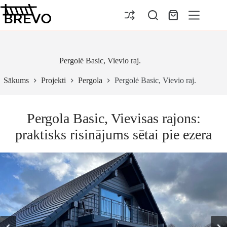
Pāriet
uz
Iepirkumu
saturu
grozs
Pergolė Basic, Vievio raj.
Sākums
Projekti
Pergola
Pergolė Basic, Vievio raj.
Pergola Basic, Vievisas rajons:
praktisks risinājums sētai pie ezera