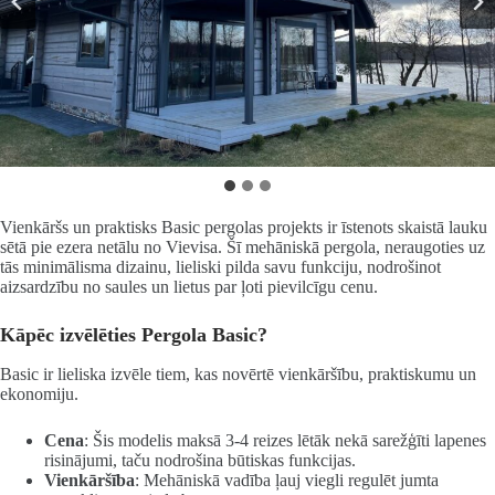
Vienkāršs un praktisks Basic pergolas projekts ir īstenots skaistā lauku
sētā pie ezera netālu no Vievisa. Šī mehāniskā pergola, neraugoties uz
tās minimālisma dizainu, lieliski pilda savu funkciju, nodrošinot
aizsardzību no saules un lietus par ļoti pievilcīgu cenu.
Kāpēc izvēlēties Pergola Basic?
Basic ir lieliska izvēle tiem, kas novērtē vienkāršību, praktiskumu un
ekonomiju.
Cena
: Šis modelis maksā 3-4 reizes lētāk nekā sarežģīti lapenes
risinājumi, taču nodrošina būtiskas funkcijas.
Vienkāršība
: Mehāniskā vadība ļauj viegli regulēt jumta