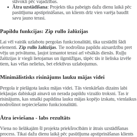
stāvokli pēc vajadzības.
Ātra uzstādīšana
: Projekts tika pabeigts dažu dienu laikā pēc
pasūtījuma apstiprināšanas, un klients drīz vien varēja baudīt
savu jauno terasi.
Papildu funkcijas: Zip rullo žalūzijas
Lai vēl vairāk uzlabotu pergolas funkcionalitāti, tika uzstādīti šādi
elementi.
Zip rullo žalūzijas
. Tie nodrošina papildu aizsardzību pret
vēju un privātumu, ļaujot izmantot terasi arī vēsākās dienās. Ruļļu
žalūzijas ir viegli lietojamas un ilgmūžīgas, tāpēc tās ir lieliska izvēle
tiem, kas vēlas nelielus, bet efektīvus uzlabojumus.
Minimālistisks risinājums lauku mājas videi
Pergola ir pielāgota lauku mājas videi. Tās vienkāršais dizains labi
iekļaujas dabiskajā ainavā un nerada papildu vizuālo troksni. Tas ir
risinājums, kas smalki papildina lauku mājas kopējo izskatu, vienlaikus
nodrošinot nepieciešamo funkcionalitāti.
Ātra ieviešana - labs rezultāts
Viena no lielākajām šī projekta priekšrocībām ir ātrais uzstādīšanas
process. Tikai dažu dienu laikā pēc pasūtījuma apstiprināšanas klients